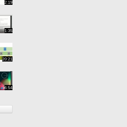
2:19
1:35
20:21
6:54