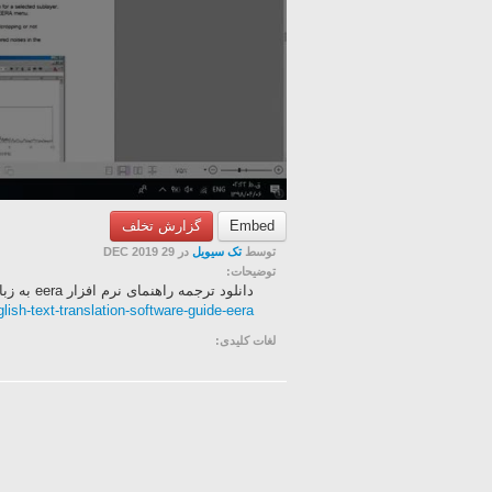
Embed
گزارش تخلف
توسط
تک سیویل
در 29 DEC 2019
توضیحات:
دانلود ترجمه راهنمای نرم افزار eera به زبان فارسی از لینک زیر:
glish-text-translation-software-guide-eera
لغات کلیدی: