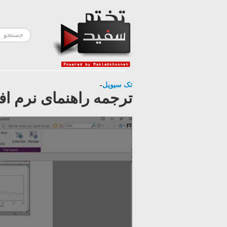
تک سیویل
-
ترجمه راهنمای نرم افزار eera به زبان