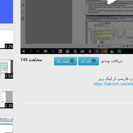
3:26
مشاهده 745
دریافت ویدئو:
حجم کم
کیفیت بالا
0:56
https://takcivil.com/en
2:35