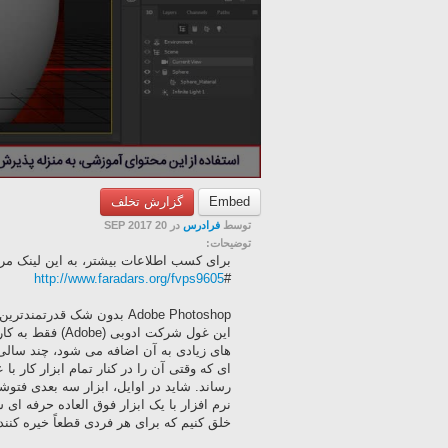
Embed
گزارش تخلف
توسط
فرادرس
در 20 SEP 2017
توضیحات:
برای کسب اطلاعات بیشتر، به این لینک مراج
http://www.faradars.org/fvps9605
#
Adobe Photoshop بدون شک قد
این غول شرکت اد
های زیادی به آن اضافه می شود، چند سالی
ای که وقتی آن را در کنار تمام ابزار کار 
نرم افزار با یک ابزار فوق العاده حرفه ای 
خلق کنیم که برای هر فردی قطعاً خیره کنند