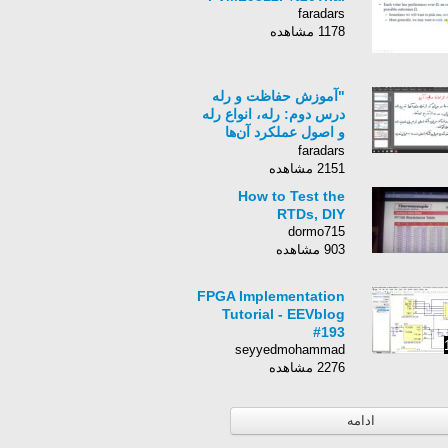
faradars
1178 مشاهده
"آموزش حفاظت و رله
درس دوم: رله، انواع رله
و اصول عملکرد آن‌ها
(الف)"
faradars
2151 مشاهده
How to Test the
RTDs, DIY
dormo715
903 مشاهده
FPGA Implementation
Tutorial - EEVblog
#193
seyyedmohammad
2276 مشاهده
ادامه