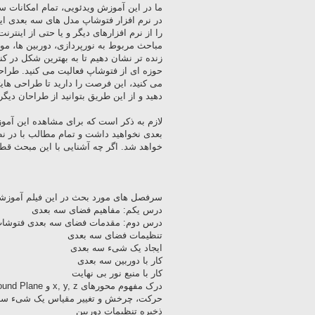
ما در این آموزش ویدئویی، تمام امکانات سه
در نرم افزار فتوشاپ مدل های سه بعدی ای
را از نرم افزارهای دیگر و یا حتی از اینترن
مباحث مربوط به نورپردازی، دوربین ها، مو
زنده تر نشان دهیم تا به بهترین شکل در کنا
حوزه ای از فتوشاپ فعالیت می کنید. طراحی 
دهید و از این طریق بتوانید از طراحان دی
لازم به ذکر است که برای مشاهده این آموز
بعدی نخواهید داشت و تمام مطالب با در ن
خواهد شد. اگر چه آشنایی با این مبحث قطعا
سرفصل های مورد بحث در این فیلم آموزشی 
درس یکم: مفاهیم فضای سه بعدی
درس دوم: مقدمات فضای سه بعدی فتوشا
تنظیمات فضای سه بعدی
ایجاد یک شیء سه بعدی
کار با دوربین سه بعدی
کار با منبع نور بی نهایت
درک مفهوم محورهای x, y, z و Ground Plane
حرکت، چرخش و تغییر مقیاس یک شیء سه
ذخیره تنظیمات دوربین