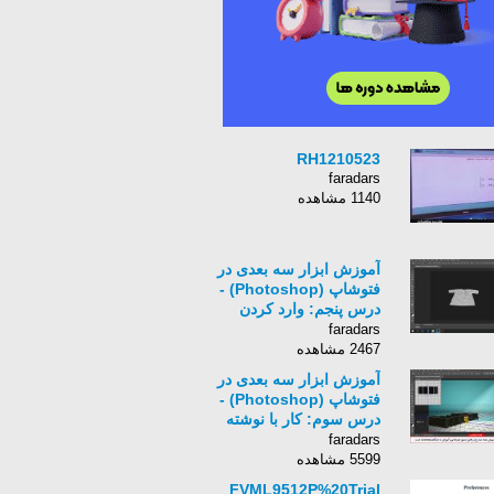
RH1210523
faradars
1140 مشاهده
آموزش ابزار سه بعدی در
فتوشاپ (Photoshop) -
درس پنجم: وارد کردن
(Import) مدل های سه
faradars
بعدی درون فتوشاپ
2467 مشاهده
آموزش ابزار سه بعدی در
فتوشاپ (Photoshop) -
درس سوم: کار با نوشته
های سه بعدی در فتوشاپ
faradars
5599 مشاهده
FVML9512P%20Trial