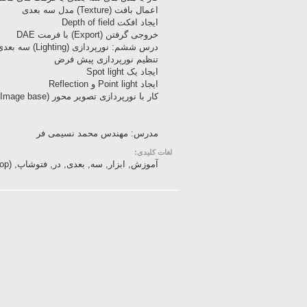
اعمال بافت (Texture) مدل سه بعدی
ایجاد افکت Depth of field
خروجی گرفتن (Export) با فرمت DAE
درس ششم: نورپردازی (Lighting) سه بعدی در فتوشاپ
تنظیم نورپردازی پیش فرض
ایجاد یک Spot light
ایجاد Point light و Reflection
کار با نورپردازی تصویر محور (Image base)
مدرس: مهندس محمد نسیمی فر
لغات کلیدی:
آموزش, ابزار, سه, بعدی, در, فتوشاپ, (Photoshop)