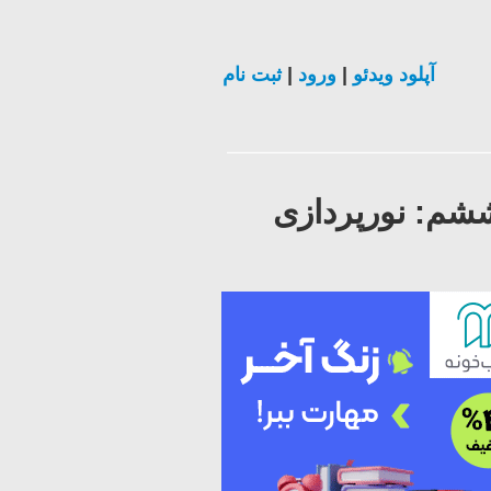
آپلود ویدئو
|
ورود
|
ثبت نام
توشاپ (Photoshop) - درس ششم: نورپردازی