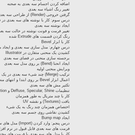
اضافه کردن اجسام سه بعدی به صحنه
تغییر رنگ اشیاء سه بعدی
گرفتن خروجی (Render) از طراحی سه بعدی
درس سوم: کار با نوشته های سه بعدی در 
ایجاد نوشته سه بعدی
تغییر فرمت و فونت نوشته در حالت سه بع
رنگ کردن قسمت های Extrude شده
کار با ابزار Bevel
درس چهارم: مدل سازی سه بعدی و ایجاد مواد (rials
کشیدن یک منحنی متقارن در Illustrator
برجسته سازی منحنی در فضای سه بعدی
ایجاد انحنا (Bend) بر روی مدل سه بعدی
ویرایش منحنی اولیه
ترکیب (Merge) چند شیء سه بعدی در یک صحنه
اعمال ابزار Bevel بر روی ابتدا و انتهای منحنی
تکثیر مش های سه بعدی
تنظیمات Deffuse, Specular, Shine و Reflection
کار با چند متریال به طور همزمان
بافت (Textures) و نقشه UV
اختصاص همزمان چند رنگ به یک شیء
کشیدن نقاشی روی جسم سه بعدی
ایجاد Bump map
درس پنجم: وارد کردن (Import) مدل های سه بعدی درون فتوشاپ
فرمت های سه بعدی قابل قبول در نرم افزا
کار با مدل های سه بعدی با فرمت های مخت