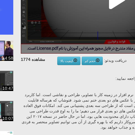
4:58
مشاهده 1774
دریافت ویدئو:
حجم کم
کیفیت بالا
عه نمایید:
10:47
رتمندترین نرم افزار در زمینه کار با تصاویر، طراحی و نقاشی است. اما کاربرد
وبی (Adobe) فقط به کار با عکس های دو بعدی ختم نمی شود. فتوشاپ که هرساله قابلیت
 است که از طراحی سه بعدی پشتیبانی می کند. امکانات فوق العاده
با عکس های دو بعدی قرار می دهیم؛ ما را به اوج قدرت طراحی می
رساند. شاید در اوایل، ابزار سه بعدی فتوشاپ دارای محدودیت هایی بود، اما در حال حاضر در نسخه ۲۰۱۷ این
10:07
سروکار داریم که با بهره گیری از آن می توانیم تصاویر منحصر به فردی
ه و جذاب خواهد بود.