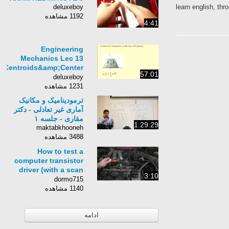
deluxeboy
learn english, 
1192 مشاهده
4:41
Engineering
Mechanics Lec 13
Centroids&amp;Center
57:01
of Mass
deluxeboy
1231 مشاهده
ترمودینامیک و مکانیک
آماری غیر تعادلی - دکتر
مقاری - جلسه ١
1:29:29
maktabkhooneh
3488 مشاهده
How to test a
computer transistor
driver (with a scan
3:10
tool)
dormo715
1140 مشاهده
ادامه