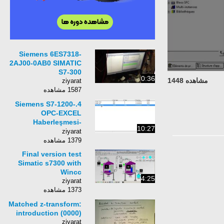
Siemens 6ES7318-
2AJ00-0AB0 SIMATIC
S7-300
0:36
مشاهده 1448
ziyarat
1587 مشاهده
4.Siemens S7-1200-
OPC-EXCEL
Haberleşmesi-
10:27
KepServer-&quot;PLC
ziyarat
Automation Training-
1379 مشاهده
OPC
Final version test
Communication&quot;
Simatic s7300 with
Wincc
4:25
ziyarat
1373 مشاهده
Matched z-transform:
introduction (0000)
ziyarat