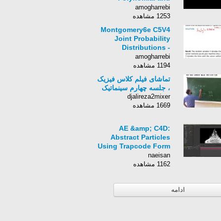
rational functions |
amogharrebi
Algebra II | Khan
1253 مشاهده
Academy
Montgomery6e C5V4
Joint Probability
Distributions -
Conditional
amogharrebi
PDF&#39;s Expected
1194 مشاهده
Value
تماشای فیلم کلاس فیزیک
، جلسه چهارم سینماتیک
djalireza2mixer
1669 مشاهده
AE &amp; C4D:
Abstract Particles
Using Trapcode Form
and OBJs Tutorial
naeisan
1162 مشاهده
ادامه