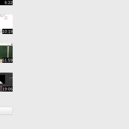
6:22
10:19
51:59
19:06