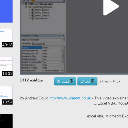
40:18
16:33
مشاهده 1312
دریافت ویدئو:
حجم کم
کیفیت بالا
by Andrew Gould
http://www.wiseowl.co.uk
- This video explains
13:54
Excel VBA. You&#39;
excel vba, Microsoft Exc