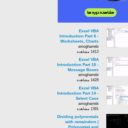
Excel VBA
Introduction Part 6 -
Worksheets, Charts
and Sheets
amogharrebi
1413 مشاهده
Excel VBA
Introduction Part 10 -
Message Boxes
amogharrebi
1428 مشاهده
Excel VBA
Introduction Part 14 -
Select Case
Statements
amogharrebi
1391 مشاهده
Dividing polynomials
with remainders |
Polynomial and