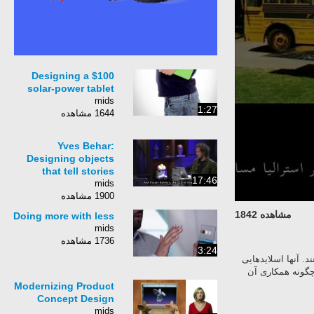
Designing a $100
solar-power tablet
mids
1:27
1644 مشاهده
Yves Behar:
Designing objects
that tell stories
17:46
mids
1900 مشاهده
مشاهده 1842
Doing more with less
mids
1736 مشاهده
3:24
. آنها اسلایدهایی
چگونه همکاری آن
Modernizing Product
Concept Design
mids