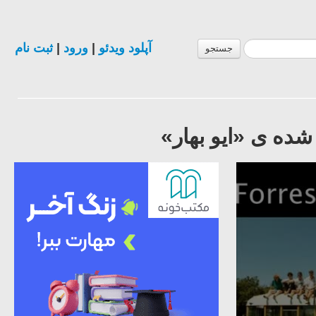
آپلود ویدئو
|
ورود
|
ثبت نام
جستجو
شده ی «ایو بهار»