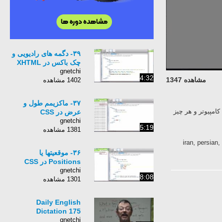
۳۹- دگمه های رادیویی و
چک باکس در XHTML
gnetchi
4:32
مشاهده 1347
1402 مشاهده
۳۷- ماکزیمم طول و
امپیوتر و هر چیز
عرض در CSS
gnetchi
5:19
1381 مشاهده
iran, persian
۳۶- موقعیتها یا
Positions در CSS
gnetchi
8:08
1301 مشاهده
Daily English
Dictation 175
gnetchi