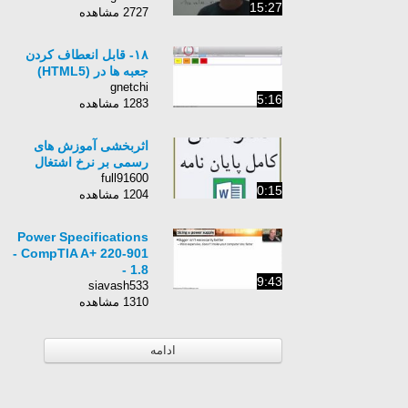
15:27
2727 مشاهده
۱۸- قابل انعطاف کردن
جعبه ها در (HTML5)
gnetchi
5:16
1283 مشاهده
اثربخشی آموزش های
رسمی بر نرخ اشتغال
full91600
0:15
1204 مشاهده
Power Specifications
- CompTIA A+ 220-901
- 1.8
9:43
siavash533
1310 مشاهده
ادامه