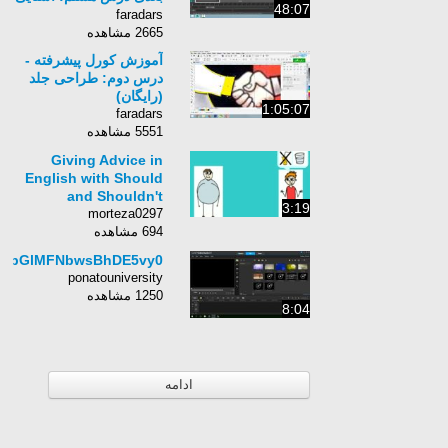
48:07
با تکنیک های ایجاد
faradars
انیمیشن در Maya در
2665 مشاهده
قالب پروژه های عملی "
آموزش کورل پیشرفته -
درس دوم: طراحی جلد
(رایگان)
1:05:07
faradars
5551 مشاهده
Giving Advice in
English with Should
and Shouldn't
3:19
morteza0297
694 مشاهده
2GbGlMFNbwsBhDE5vy0
ponatouniversity
1250 مشاهده
8:04
ادامه