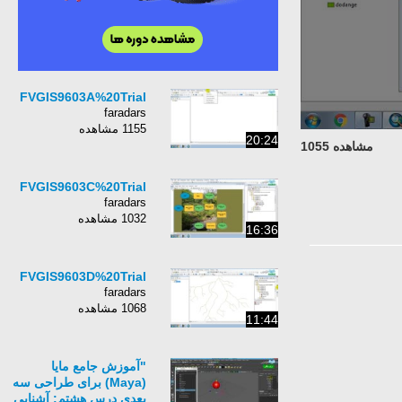
FVGIS9603A%20Trial
faradars
1155 مشاهده
20:24
مشاهده 1055
FVGIS9603C%20Trial
faradars
1032 مشاهده
16:36
FVGIS9603D%20Trial
faradars
1068 مشاهده
11:44
"آموزش جامع مایا
(Maya) برای طراحی سه
بعدی درس هشتم: آشنایی