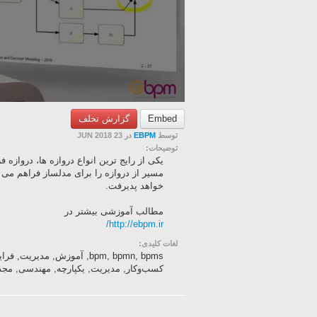
Embed
گزارش تخلف
توسط
EBPM
در 23 JUN 2018
توضیحات:
یکی از رایج ترین انواع دروازه ها، دروازه 
مسیر از دروازه را برای مدلساز فراهم می 
خواهد پدیرفت.
مطالب آموزشی بیشتر در
http://ebpm.ir/
لغات کلیدی:
bpm, bpmn, bpms, آموزش, مدی
کسب‌وکار, مدیریت, یکپارچه, مهندسی, مجدد, ف