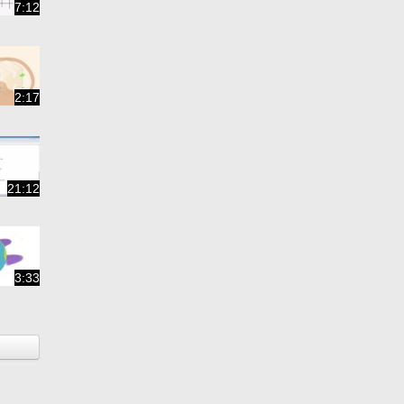
7:12
2:17
21:12
3:33