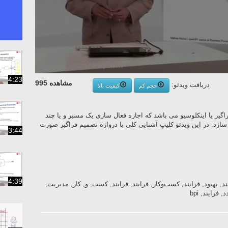
4:23
مشاهده 995
دریافت ویدئو:
حجم کم
کیفیت بالا
فراگیر یا اینکلوسیو می باشد که اجازه فعال سازی یک مسیر و یا چند
سازد. در این ویدئو کلیپ آشنایی کلی با دروازه تصمیم فراگیر صورت
3:44
4:39
ریت, فرایند, بهبود, فرایند, کسب‌وکار, فرایند, فرایند, کسب, و, کار, مدیریت,
رایند, bpi