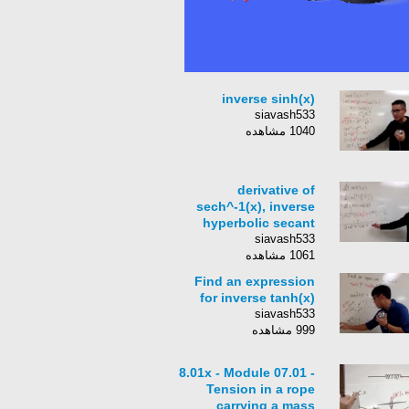
inverse sinh(x)
siavash533
1040 مشاهده
derivative of
sech^-1(x), inverse
hyperbolic secant
siavash533
1061 مشاهده
Find an expression
for inverse tanh(x)
siavash533
999 مشاهده
8.01x - Module 07.01 -
Tension in a rope
carrying a mass