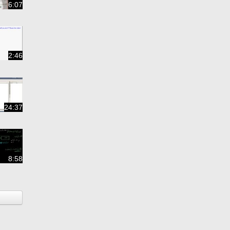
6:07
2:46
24:37
8:58