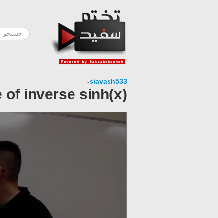
-
siavash533
e of inverse sinh(x)