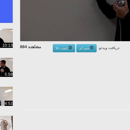
10:13
مشاهده 884
دریافت ویدئو:
حجم کم
کیفیت بالا
5:58
4:52