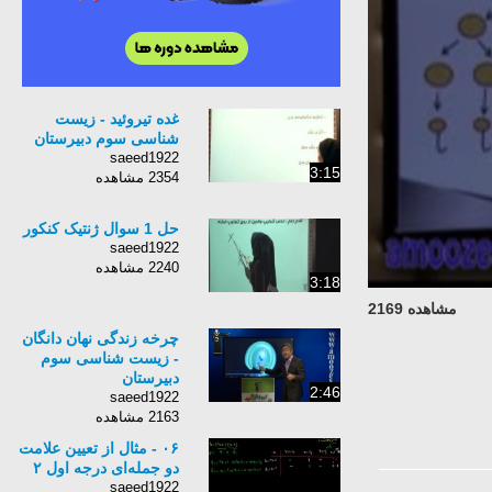
غده تیروئید - زیست
شناسی سوم دبیرستان
saeed1922
3:15
2354 مشاهده
حل 1 سوال ژنتیک کنکور
saeed1922
2240 مشاهده
3:18
مشاهده 2169
چرخه زندگی نهان دانگان
- زیست شناسی سوم
دبیرستان
2:46
saeed1922
2163 مشاهده
۰۶ - مثال از تعیین علامت
دو جمله‌ای درجه اول ۲
saeed1922