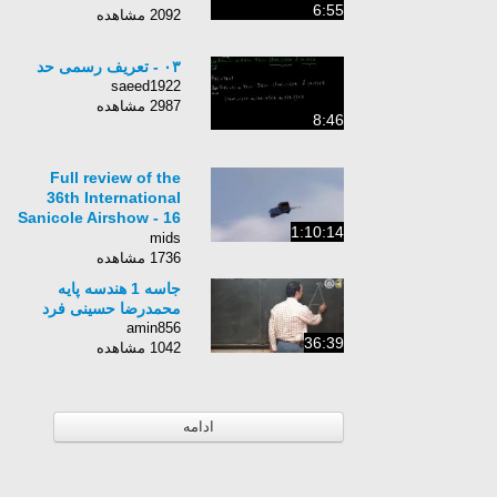
6:55
2092 مشاهده
۰۳ - تعریف رسمی حد
saeed1922
2987 مشاهده
8:46
Full review of the
36th International
Sanicole Airshow - 16
1:10:14
Sept 2012
mids
1736 مشاهده
جاسه 1 هندسه پایه
محمدرضا حسینی فرد
amin856
36:39
1042 مشاهده
ادامه