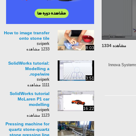
How to image transfer
onto stone tile
sviperk
مشاهده 1334
8:03
1233 مشاهده
SolidWorks tutorial:
Innova Systems 
Modelling a
rope/wire.
3:51
sviperk
1111 مشاهده
SolidWorks tutorial
McLaren P1 car
modelling
16:22
sviperk
1123 مشاهده
Pressing machine for
quartz stone-quartz
stone pressing line