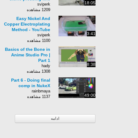
18:05
sviperk
1209 مشاهده
Easy Nickel And
Copper Electroplating
Method - YouTube
3:41
sviperk
1100 مشاهده
Basics of the Bone in
Anime Studio Pro |
Part 1
8:38
hady
1308 مشاهده
Part 6 - Doing final
comp in NukeX
rainbmaya
49:00
1137 مشاهده
ادامه