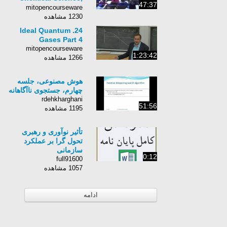
47:37
Fall 2005
mitopencourseware
1230 مشاهده
24. Ideal Quantum
Gases Part 4
mitopencourseware
1:23:42
1266 مشاهده
هوش مصنوعی، جلسه
چهارم، جستجوی ناآگاهانه
rdehkharghani
51:56
1195 مشاهده
تأثیر نوآوری و رهبری
تحول گرا بر عملکرد
سازمانی
0:12
full91600
1057 مشاهده
ادامه