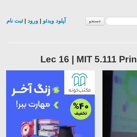
ثبت نام
|
ورود
|
آپلود ویدئو
جستجو
Lec 16 | MIT 5.111 Pri