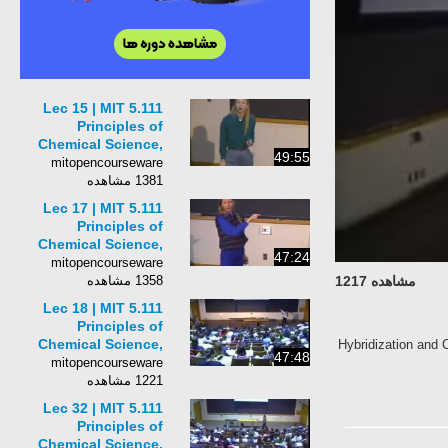
Lec 15 | MIT 5.111
Principles of
Chemical Science,
49:55
Fall 2005
mitopencourseware
1381 مشاهده
Lec 17 | MIT 5.111
Principles of
Chemical Science,
47:24
Fall 2005
mitopencourseware
مشاهده 1217
1358 مشاهده
Lec 18 | MIT 5.111
Principles of
Chemical Science,
Hybridization and 
47:48
Fall 2005
mitopencourseware
1221 مشاهده
Lec 32 | MIT 5.111
Principles of
Chemical Science,