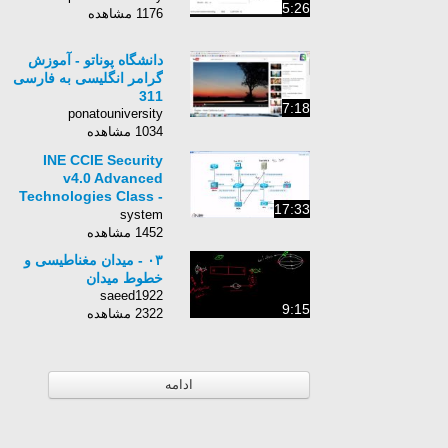
5:26
1176 مشاهده
دانشگاه پوناتو - آموزش
گرامر انگلیسی به فارسی
311
7:18
ponatouniversity
1034 مشاهده
INE CCIE Security
v4.0 Advanced
Technologies Class -
17:33
056 - WSA Overview
system
Initial Setup
1452 مشاهده
۰۳ - میدان مغناطیسی و
خطوط میدان
saeed1922
9:15
2322 مشاهده
ادامه