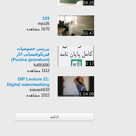
58:25
103
mjsi26
1670 مشاهده
55:47
بررسی خصوصیات
فیزیکوشیمیایی انار
(Punica granatum)
0:17
رقم شیشه کپ در
full91600
اقلیم‌های مختلف ایران
1112 مشاهده
DIP Lecture 21:
Digital watermarking
siavash533
1:04:06
1022 مشاهده
ادامه