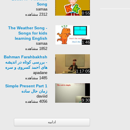
Song
samaa
0:55
2312 مشاهده
The Weather Song -
Songs for kids
learning English
1:46
samaa
1852 مشاهده
Bahman Farahbakhsh
- بررسی کوتاه در اندیشه
های احمد کسروی و سره
1:17:05
سازی
apadane
1485 مشاهده
Simple Present Part 1
زمان حال ساده
daviiid
9:30
4056 مشاهده
ادامه