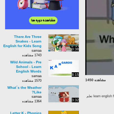
There Are Three
Snakes - Learn
English for Kids Song
0:38
by Little Fox
samaa
1743 مشاهده
Wild Animals - Pre
School - Learn
English Words
8:15
(Spelling) Video For
samaa
مشاهده 1450
Kids and Toddlers
1570 مشاهده
What´s the Weather
Like?
learn english for kids, english for children [English Subtitles] Learn English Conversation for children تعلم
samaa
3:32
1364 مشاهده
Letter K - Phonics