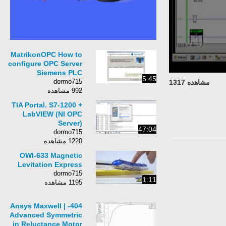
MatrikonOPC How to
configure OPC Server
Siemens PLC
5:45
dormo715
مشاهده 1317
992 مشاهده
TIA Portal. S7-1200 +
LabVIEW (NI OPC
Server)
47:04
dormo715
1220 مشاهده
OWI-633 Magnetic
Levitation Express
dormo715
1:11
1195 مشاهده
404- Ansys Maxwell |
Advanced Symmetric
in Reluctance Motor