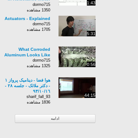
1:43
[2/2]
dormo715
1350 مشاهده
Actuators - Explained
dormo715
1705 مشاهده
5:31
What Corroded
Aluminum Looks Like
dormo715
0:56
1325 مشاهده
هوا فضا - دینامیک پرواز ۱
- دکتر ملائک - جلسه ٢٨ -
٩٣/١٠/١٦
44:15
sharif_fall_93
1836 مشاهده
ادامه