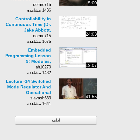
5:00
pulsing. (TEST 28)
dormo715
1436 مشاهده
Controllability in
Continuous Time (Dr.
Jake Abbott,
24:03
University of Utah)
dormo715
1676 مشاهده
Embedded
Programming Lesson
9: Modules,
19:07
Recursion, AAPCS
ah10270
1432 مشاهده
Lecture -14 Switched
Mode Regulator And
Operational
41:55
siavash533
1641 مشاهده
ادامه