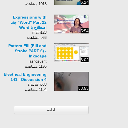
6:24
1018 مشاهده
Expressions with
"Word" Part 22 چند
اصطلاح با Word
5:54
math123
966 مشاهده
Pattern Fill (Fill and
Stroke PART 6) -
Inkscape
3:02
Beginners&#39;
ashozusht
Guide ep37
1195 مشاهده
Electrical Engineering
141 - Discussion 4
siavash533
53:53
1194 مشاهده
ادامه