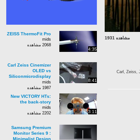
ZEISS ThermoFit Pro
مشاهده 1931
mids
2068 مشاهده
4:35
Carl Zeiss Cinemizer
OLED vs
Carl, Zeiss,
Siliconmicrodisplay
8:41
ST1080 Unboxing ...
mids
1987 مشاهده
New VICTORY HTs:
the back-story
mids
3:11
2202 مشاهده
Samsung Premium
Monitor Series 9 :
Minimalist Design