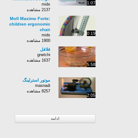
1:07
mids
2137 مشاهده
Moll Maximo Forte:
children ergonomic
chair
0:19
mids
1900 مشاهده
فلافل
gnetchi
1637 مشاهده
5:58
موتور استرلینگ
masnadi
8257 مشاهده
2:05
ادامه