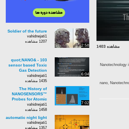
Soldier of the future
vahidnejati1
1207 مشاهده
2:58
مشاهده 1403
103 - &quot;NANO
Nanotechnology i
sensor based Toxic
Gas Detection
6:04
Platform&quot; - First
vahidnejati1
Update Video
1435 مشاهده
nano, Nanotechno
The History of
NANOSENSORS™
Probes for Atomic
7:02
Force Microscopy
vahidnejati1
1458 مشاهده
automatic night light
vahidnejati1
1357 مشاهده