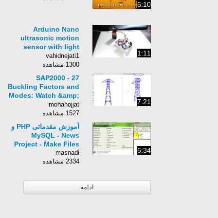
6:10
Arduino Nano
ultrasonic motion
sensor with light
1:11
&amp; alarm
vahidnejati1
1300 مشاهده
SAP2000 - 27
Buckling Factors and
Modes: Watch &amp;
7:21
Learn
mohahojjat
1527 مشاهده
آموزش مقدماتی PHP و
MySQL - News
Project - Make Files
6:34
masnadi
2334 مشاهده
ادامه