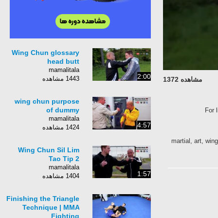
Wing Chun glossary
head butt
mamalitala
2:00
1443 مشاهده
مشاهده 1372
wing chun purpose
of dummy
For 
mamalitala
4:57
1424 مشاهده
martial, art, win
Wing Chun Sil Lim
Tao Tip 2
mamalitala
1:57
1404 مشاهده
Finishing the Triangle
Technique | MMA
Fighting