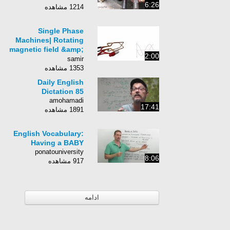
6:26
1214 مشاهده
Single Phase
Machines| Rotating
magnetic field &amp;
2:00
Synchronous Speed
samir
1353 مشاهده
Daily English
Dictation 85
amohamadi
17:41
1891 مشاهده
English Vocabulary:
Having a BABY
ponatouniversity
8:06
917 مشاهده
ادامه