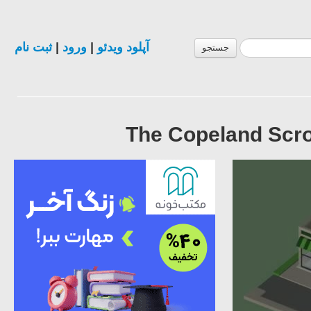
ثبت نام
|
ورود
|
آپلود ویدئو
جستجو
The Copeland Scro