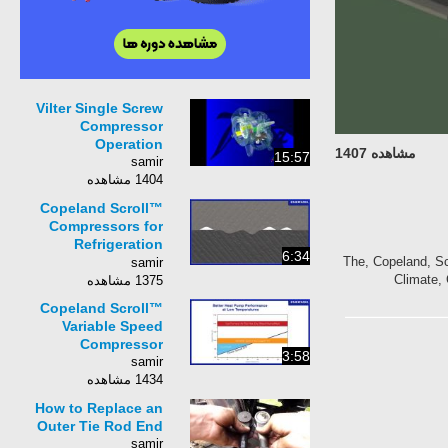
Vilter Single Screw
Compressor
Operation
مشاهده 1407
15:57
samir
1404 مشاهده
Copeland Scroll™
Compressors for
Refrigeration
6:34
Applications
The, Copeland, Sc
samir
Climate, 
1375 مشاهده
Copeland Scroll™
Variable Speed
Compressor
3:58
samir
1434 مشاهده
How to Replace an
Outer Tie Rod End
samir