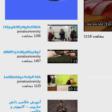
rq242pglk9EyNg9zONGk
ponatouniversity
1286 مشاهده
مشاهده 1118
5:59
OAMMlPzjJsWjy6Eqz8g7
ponatouniversity
1487 مشاهده
7:21
4K1w0BdddgxYv3pPJ4A
ponatouniversity
1120 مشاهده
10:10
آموزش عکاسی دانش
سارویی -- کامپیوتر و
عکاسی