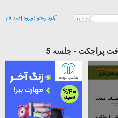
آپلود ویدئو
|
ورود
|
ثبت نام
جستجو
فت پراجکت - جلسه 5