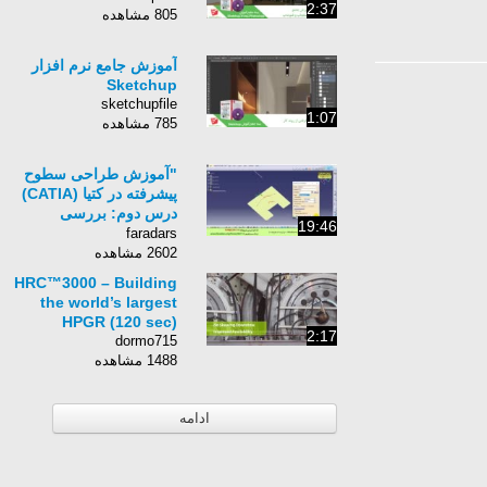
2:37
805 مشاهده
آموزش جامع نرم افزار
Sketchup
sketchupfile
1:07
785 مشاهده
"آموزش طراحی سطوح
پیشرفته در کتیا (CATIA)
درس دوم: بررسی
19:46
دستورات مختلف برای
faradars
ایجاد منحنی در فضا "
2602 مشاهده
HRC™3000 – Building
the world’s largest
HPGR (120 sec)
2:17
dormo715
1488 مشاهده
ادامه