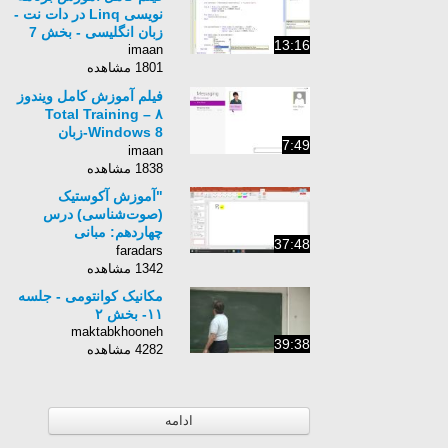
نویسی Linq در دات نت -
زبان انگلیسی - بخش 7
13:16
imaan
1801 مشاهده
فیلم آموزش کامل ویندوز
۸ – Total Training
Windows 8-زبان
7:49
انگلیسی -بخش 47
imaan
1838 مشاهده
"آموزش آکوستیک
(صوت‌شناسی) درس
چهاردهم: مبانی
37:48
Structural Noise"
faradars
1342 مشاهده
مکانیک کوانتومی - جلسه
۱۱- بخش ۲
maktabkhooneh
39:38
4282 مشاهده
ادامه