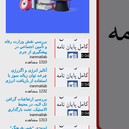
بررسي نقش وزارت رفاه
و تأمين اجتماعي در
پيشگيري از جرم
0:04
iranmatlab
1310 مشاهده
آنالیز انرژی و اگزرژی
چرخه توان زباله سوز با
استفاده از بازیافت انرژی
0:04
سرد گاز طبیعی
iranmatlab
1232 مشاهده
بررسي ارتعاشات گرافن
تک لايه، در محیط
الاستيک، تحت بارگذاري
0:04
فشاري دومحوره
iranmatlab
1313 مشاهده
ایده¬ی “شهر-فرهنگ”