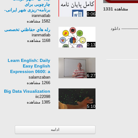
چارچوبی برای
مشاهده 1331
برنامه¬ریزی شهر ایرانی-
0:06
اسلامی
iranmatlab
1582 مشاهده
------ دانلود
رله هاي حفاظتي تخصصی
iranmatlab
1168 مشاهده
0:13
Learn English: Daily
Easy English
Expression 0600: a
6:27
sub / to sub for
salamzaban
1266 مشاهده
Big Data Visualization
iic22098
1385 مشاهده
5:10
ادامه