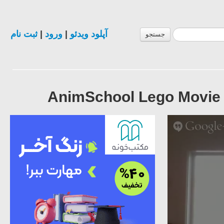
ثبت نام
|
ورود
|
آپلود ویدئو
جستجو
AnimSchool Lego Movie W