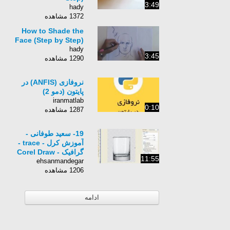
3:49
hady
1372 مشاهده
How to Shade the
Face (Step by Step)
hady
3:45
1290 مشاهده
نروفازی (ANFIS) در
پایتون (دمو 2)
iranmatlab
0:10
1287 مشاهده
19- سعید طوفانی -
آموزش کرل - trace -
گرافیک - Corel Draw
11:55
ehsanmandegar
1206 مشاهده
ادامه