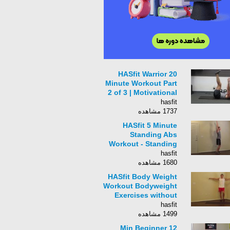
HASfit Warrior 20
Minute Workout Part
2 of 3 | Motivational
Workout | Home
hasfit
Exercises Burn
1737 مشاهده
Calories
HASfit 5 Minute
Standing Abs
Workout - Standing
Ab Exercises -
hasfit
Abdominal Exercise
1680 مشاهده
Standing Up
HASfit Body Weight
Workout Bodyweight
Exercises without
Weights Free
hasfit
Exercise with no
1499 مشاهده
Equipment
12 Min Beginner