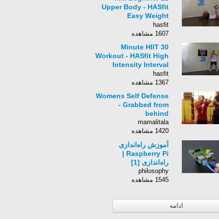
Upper Body - HASfit
Easy Weight
Exercises - Beginner
hasfit
Strength Training
1607 مشاهده
Easy Workouts
30 Minute HIIT
Workout - HASfit High
Intensity Interval
Training Workout -
hasfit
HIT Training
1367 مشاهده
Exercises
Womens Self Defense
- Grabbed from
behind
mamalitala
1420 مشاهده
آموزش راه‌اندازی
Raspberry Pi |
راه‌اندازی [1]
philosophy
1545 مشاهده
ادامه