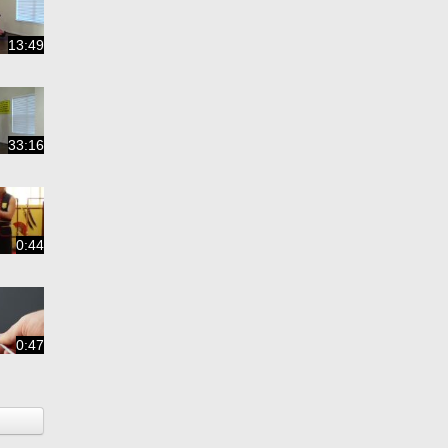
13:49
33:16
0:44
0:47