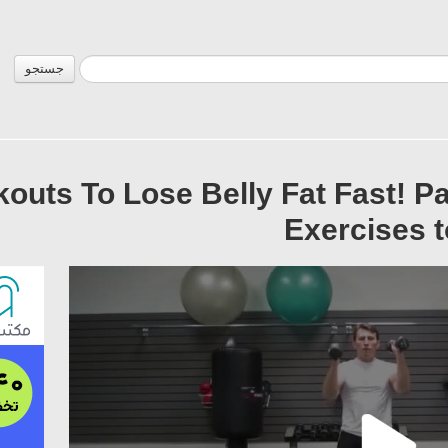
جستجو
rkouts To Lose Belly Fat Fast! P
Exercises t