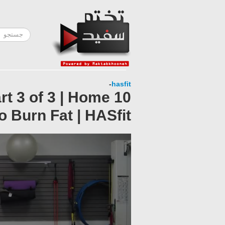
-
hasfit
art 3 of 3 | Home
o Burn Fat | HASfit