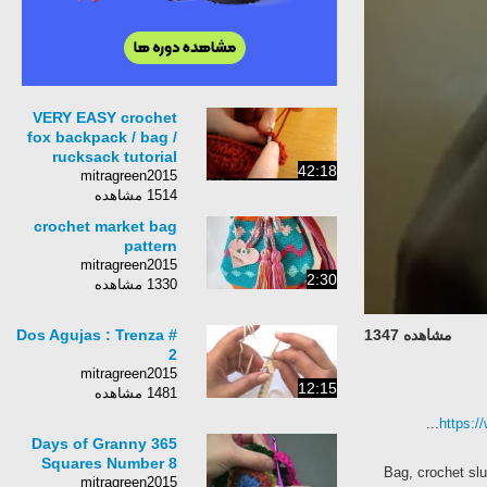
VERY EASY crochet
fox backpack / bag /
rucksack tutorial
42:18
mitragreen2015
1514 مشاهده
crochet market bag
pattern
mitragreen2015
2:30
1330 مشاهده
Dos Agujas : Trenza #
مشاهده 1347
2
mitragreen2015
12:15
1481 مشاهده
https:
365 Days of Granny
Squares Number 8
Bag, crochet slu
mitragreen2015