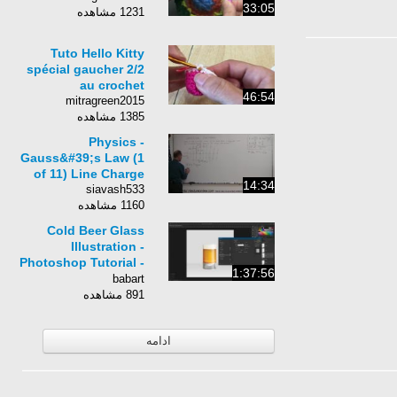
33:05
1231 مشاهده
Tuto Hello Kitty
spécial gaucher 2/2
au crochet
46:54
mitragreen2015
1385 مشاهده
Physics -
Gauss&#39;s Law (1
of 11) Line Charge
14:34
siavash533
1160 مشاهده
Cold Beer Glass
Illustration -
Photoshop Tutorial -
1:37:56
BabArt iR
babart
891 مشاهده
ادامه