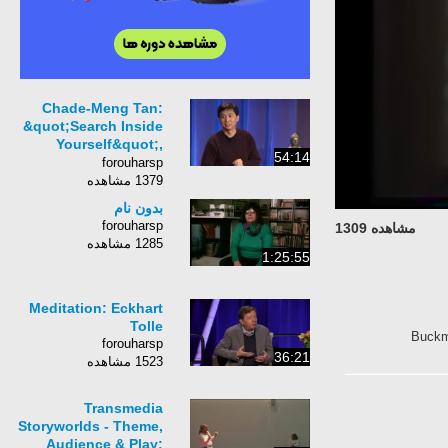
Chade-Meng Tan:
&quot;Search Inside
Yourself&quot;,
54:14
Authors at Google
forouharsp
1379 مشاهده
بدون نام
forouharsp
مشاهده 1309
1285 مشاهده
1:25:55
Meditation: Eckhart
Tolle
Buckmi
forouharsp
36:21
1523 مشاهده
Transmedia
Storyworlds - Theme,
Audience & Play: