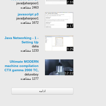
2:33
javadjahanpoor1
2463 مشاهده
javascript p3
javadjahanpoor1
1672 مشاهده
8:17
Java Networking - 1 -
Setting Up
daha
3:25
1233 مشاهده
Ultimate MODERN
machine compilation
CTX gamma 2000 TC,
12:22
CTX delta 4000-6000
deluxeboy
TC
1277 مشاهده
ادامه