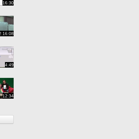
16:30
2:16:08
4:49
12:34