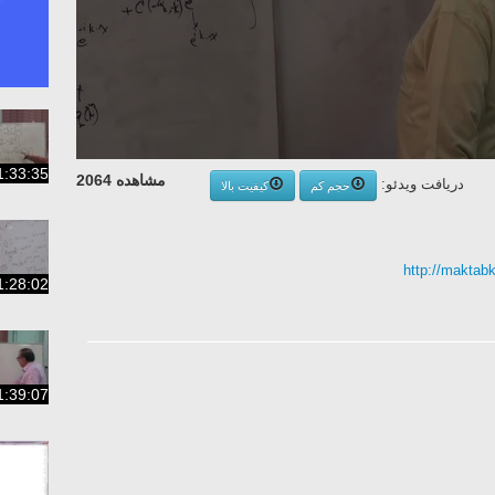
1:33:35
مشاهده 2064
دریافت ویدئو:
حجم کم
کیفیت بالا
http://maktab
1:28:02
1:39:07