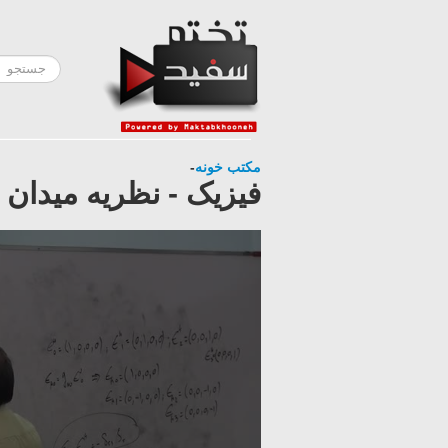
مکتب خونه
-
فیزیک - نظریه میدان های كوانتومی ١ - دکتر 