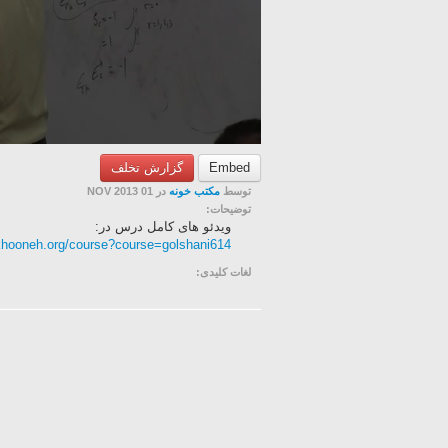
Embed
گزارش تخلف
توسط
مکتب خونه
در 01 NOV 2013
توضیحات:
ویدئو های کامل درس در:
khooneh.org/course?course=golshani614
لغات کلیدی: