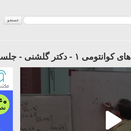
جستجو
گلشنی - جلسه ١٣ - ١٣٨٩/٨/٢٢