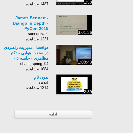
1:58
1487 مشاهده
James Bennett -
Django in Depth -
PyCon 2015
3:01:36
saeedeivazi
1231 مشاهده
هوافضا - مدیریت راهبردی
در صنعت هوایی - دکتر
مظاهری - جلسه ٥ -
1:08:43
٩٣/١١/٢٧
sharif_spring_94
1684 مشاهده
بدون نام
sarraf
1314 مشاهده
2:39
ادامه