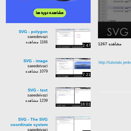
SVG - polygon
saeedeivazi
1166 مشاهده
مشاهده 1267
2:47
SVG - image
http://tutorials.je
saeedeivazi
1079 مشاهده
7:21
SVG - text
saeedeivazi
1239 مشاهده
18:01
SVG - The SVG
coordinate system
saeedeivazi