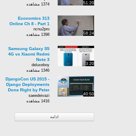
51:20
1374 مشاهده
Economics 313
Online Ch 8 - Part 1
ncnu2pro
58:24
1398 مشاهده
Samsung Galaxy S5
4G vs Xiaomi Redmi
Note 3
3:20
deluxeboy
1346 مشاهده
DjangoCon US 2015 -
Django Deployments
Done Right by Peter
40:50
Baumgartner
saeedeivazi
1416 مشاهده
ادامه