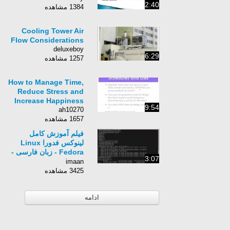
2:40
1384 مشاهده
Cooling Tower Air
Flow Considerations
deluxeboy
6:29
1257 مشاهده
How to Manage Time,
Reduce Stress and
Increase Happiness
9:54
ah10270
1657 مشاهده
فیلم آموزش کامل
لینوکس فدورا Linux
Fedora - زبان فارسی -
3:07
بخش 41
imaan
3425 مشاهده
ادامه