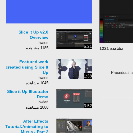
Slice it Up v2.0
Overview
hwieri
5:21
1185 مشاهده
مشاهده 1221
Featured work
created using Slice It
Up
Procedural a
1:38
hwieri
1045 مشاهده
Slice it Up Illustrator
Demo
hwieri
3:52
1088 مشاهده
After Effects
Tutorial:Animating to
Music - Part 2