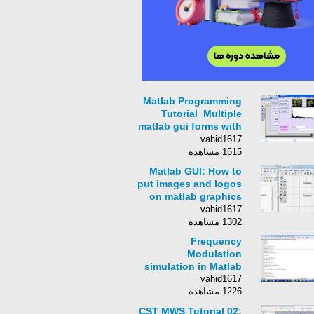
Matlab Programming
Tutorial_Multiple
matlab gui forms with
login window
vahid1617
1515 مشاهده
Matlab GUI: How to
put images and logos
on matlab graphics
user interface
vahid1617
window
1302 مشاهده
Frequency
Modulation
simulation in Matlab
vahid1617
1226 مشاهده
CST MWS Tutorial 02: