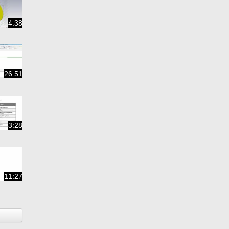
4:38
26:51
3:28
11:27