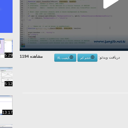
5:29
مشاهده 1194
دریافت ویدئو:
حجم کم
کیفیت بالا
5:12
13:17