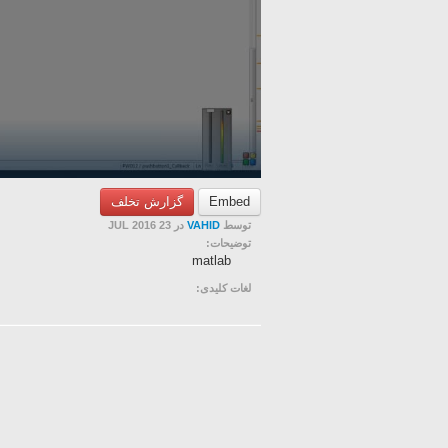
گزارش تخلف
Embed
در 23 JUL 2016
VAHID
توسط
توضیحات:
matlab
لغات کلیدی: