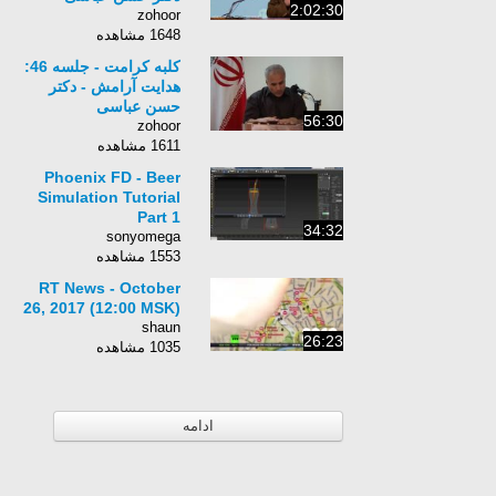
2:02:30
zohoor
1648 مشاهده
کلبه کرامت - جلسه 46:
هدایت آرامش - دکتر
حسن عباسی
56:30
zohoor
1611 مشاهده
Phoenix FD - Beer
Simulation Tutorial
Part 1
34:32
sonyomega
1553 مشاهده
RT News - October
26, 2017 (12:00 MSK)
shaun
26:23
1035 مشاهده
ادامه