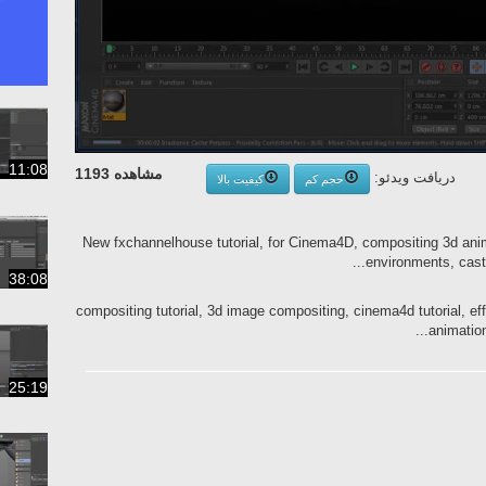
11:08
مشاهده 1193
دریافت ویدئو:
حجم کم
کیفیت بالا
New fxchannelhouse tutorial, for Cinema4D, compositing 3d anim
environments, cast
38:08
compositing tutorial, 3d image compositing, cinema4d tutorial, effe
animation
25:19