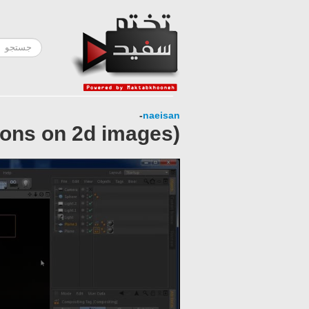
-
naeisan
ions on 2d images)