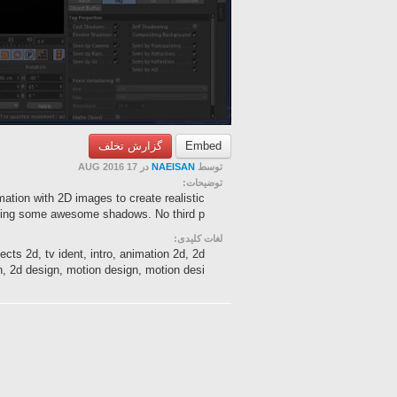
گزارش تخلف
Embed
در 17 AUG 2016
NAEISAN
توسط
توضیحات:
ation with 2D images to create realistic
ing some awesome shadows. No third p...
لغات کلیدی:
cts 2d, tv ident, intro, animation 2d, 2d
, 2d design, motion design, motion desi...