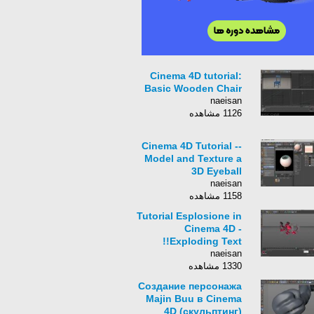
Cinema 4D tutorial:
Basic Wooden Chair
naeisan
1126 مشاهده
Cinema 4D Tutorial --
Model and Texture a
3D Eyeball
naeisan
1158 مشاهده
Tutorial Esplosione in
Cinema 4D -
Exploding Text!!
naeisan
1330 مشاهده
Создание персонажа
Majin Buu в Cinema
4D (скульптинг)