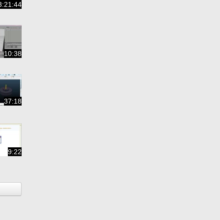
3:21:44
10:38
37:18
9:22