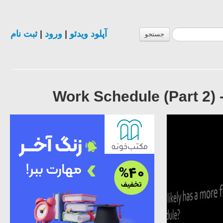
ثبت نام
|
ورود
|
آپلود ویدئو
جستجو
Work Schedule (Part 2) -