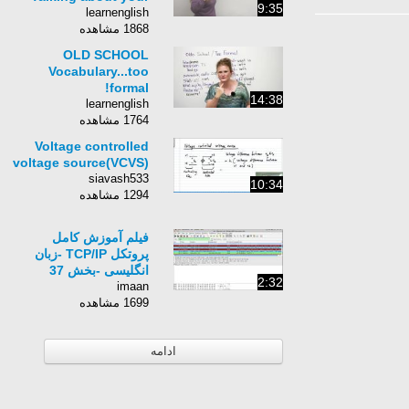
9:35
learnenglish
1868 مشاهده
OLD SCHOOL
Vocabulary...too
formal!
14:38
learnenglish
1764 مشاهده
Voltage controlled
voltage source(VCVS)
siavash533
10:34
1294 مشاهده
فیلم آموزش کامل
پروتکل TCP/IP -زبان
انگلیسی -بخش 37
2:32
imaan
1699 مشاهده
ادامه