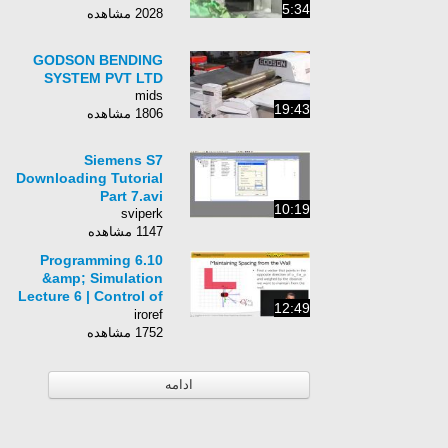
5:34
2028 مشاهده
GODSON BENDING
SYSTEM PVT LTD
mids
19:43
1806 مشاهده
Siemens S7
Downloading Tutorial
Part 7.avi
10:19
sviperk
1147 مشاهده
6.10 Programming
&amp; Simulation
Lecture 6 | Control of
12:49
Mobile Robots
iroref
1752 مشاهده
ادامه