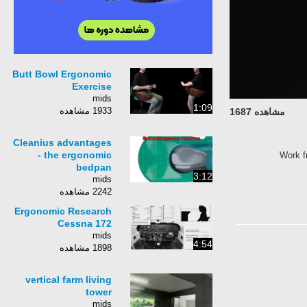
Butt Bowl Ergonomic
Exercise
mids
1:09
1933 مشاهده
مشاهده 1687
Cleanius advantages
- the ergonomic
Work fr
bedpan
3:12
mids
2242 مشاهده
Ergonomic Research
Cessna 172
mids
4:54
1898 مشاهده
vertical farm living
tower
mids