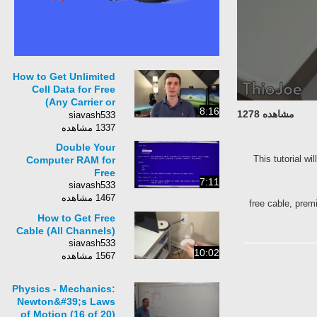
How to Get Unlimited
Cell Data for Free
(Any Carrier or
8:16
مشاهده 1278
Phone)
siavash533
1337 مشاهده
Double Your
This tutorial w
Computer RAM for
Free
7:11
siavash533
1467 مشاهده
free cable, prem
How to Get Free
Cable (All Channels)
siavash533
10:02
1567 مشاهده
Physics - Mechanics:
Newton&#39;s Laws
of Motion (16 of 20)