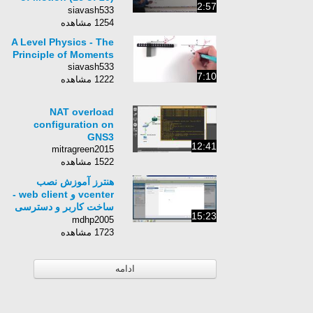
2:57
Third Law: Example 4
siavash533
1254 مشاهده
A Level Physics - The
Principle of Moments
siavash533
7:10
1222 مشاهده
NAT overload
configuration on
GNS3
12:41
mitragreen2015
1522 مشاهده
هنترز آموزش نصب
vcenter و web client -
ساخت کاربر و دسترسی
15:23
دادن به یوزر
mdhp2005
1723 مشاهده
ادامه