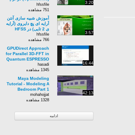
3:20
افزار HFSS
hfssfile
751 مشاهده
آموزش شبیه سازی آنتن
آرایه ای پچ دایروی (آرایه
ی 2 تایی) در HFSS
3:57
hfssfile
766 مشاهده
GPUDirect Approach
for Parallel 3D-FFT in
Quantum ESPRESSO
16:44
hasadi
1345 مشاهده
Maya Modeling
Tutorial - Modeling A
Bedroom Part 1
42:13
mohahojjat
1328 مشاهده
ادامه