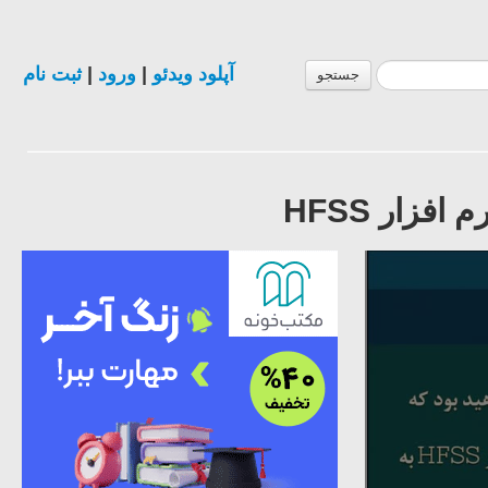
آپلود ویدئو
|
ورود
|
ثبت نام
جستجو
زار HFSS