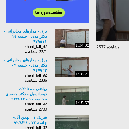
برق - مدارهای مخابراتی -
دکتر مدی - جلسه ١٤ -
٩٢/٨/١١
1:04:32
sharif_fall_92
مشاهده 2577
2271 مشاهده
برق - مدارهای مخابراتی -
دکتر مدی - جلسه ٩ -
٩٢/٧/٢٢
1:18:21
sharif_fall_92
2336 مشاهده
ریاضی - معادلات
دیفرانسیل - دکتر جعفری
- جلسه ١٠ - ٩٢/٧/٢٢
1:15:57
sharif_fall_92
2780 مشاهده
فیزیک ١ - بهمن آبادی -
جلسه ٢٢ - ٩٢/٨/٢٨
sharif_fall_92