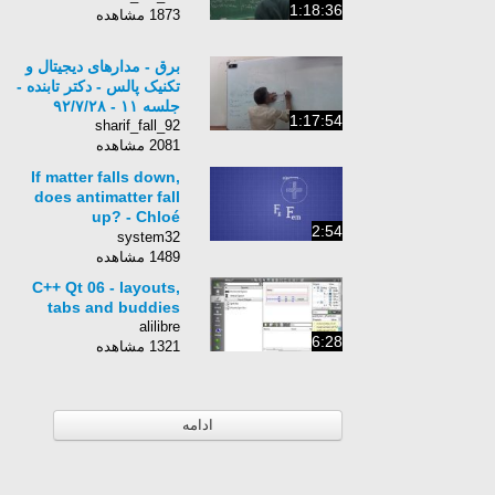
1:18:36
1873 مشاهده
برق - مدارهای دیجیتال و
تکنیک پالس - دکتر تابنده -
جلسه ١١ - ٩٢/٧/٢٨
1:17:54
sharif_fall_92
2081 مشاهده
If matter falls down,
does antimatter fall
up? - Chloé
2:54
Malbrunot
system32
1489 مشاهده
C++ Qt 06 - layouts,
tabs and buddies
alilibre
6:28
1321 مشاهده
ادامه