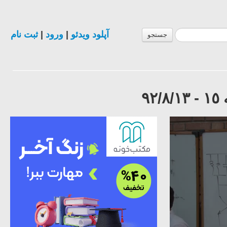
آپلود ویدئو
|
ورود
|
ثبت نام
جستجو
٩