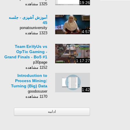
19:26
1325 مشاهده
آموزش آشپزی - جلسه
45
ponatouniversity
4:57
1323 مشاهده
Team EnVyUs vs
OpTic Gaming -
Grand Finals - Bo5 #1
1:17:27
- CWL Championship
p30page
2017
1152 مشاهده
Introduction to
Process Mining:
Turning (Big) Data
1:42
into Real Value
goodosuser
1170 مشاهده
ادامه