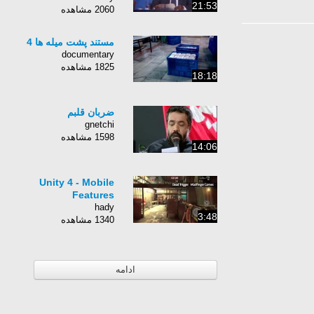
21:53
2060 مشاهده
مستند پشت میله ها 4
documentary
1825 مشاهده
18:18
ضربان قلبم
gnetchi
1598 مشاهده
14:06
Unity 4 - Mobile
Features
hady
3:48
1340 مشاهده
ادامه