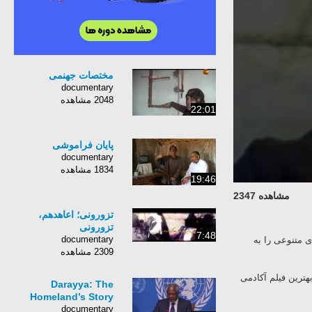
مختصات جهنمی
documentary
2048 مشاهده
22:01
پایان فراموشی
documentary
1834 مشاهده
19:46
مشاهده 2347
تزورونی؛ اعاهدهم،
تزورونی
7:48
documentary
ی متنوعی را به
2309 مشاهده
هترین فیلم آکادمی
Darayya: The
Homeland’s Story
documentary