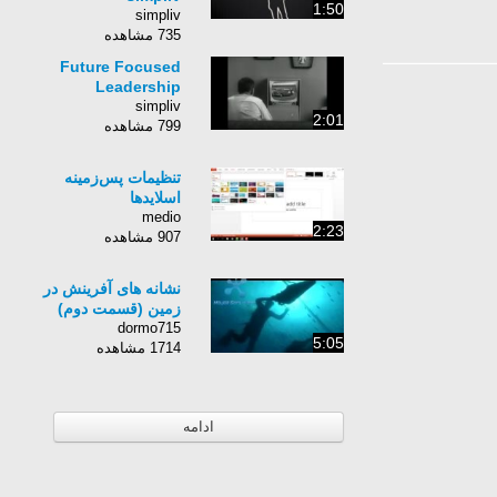
1:50
simpliv
735 مشاهده
Future Focused
Leadership
simpliv
2:01
799 مشاهده
تنظیمات پس‌زمینه
اسلایدها
medio
2:23
907 مشاهده
نشانه های آفرينش در
زمين (قسمت دوم)
dormo715
5:05
1714 مشاهده
ادامه