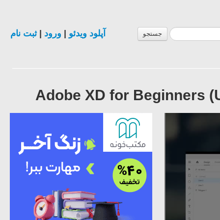
ثبت نام
|
ورود
|
آپلود ویدئو
جستجو
Adobe XD for Beginners (U