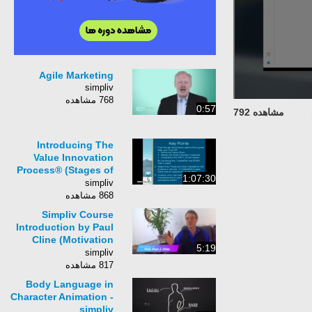
Agile Marketing
simpliv
768 مشاهده
0:57
مشاهده 792
Introducing The
Value Innovation
Process® (Stages of
1:07:30
Successful
simpliv
Innovation Process
868 مشاهده
Step-by-Step)
Simpliv Course
Introduction by Paul
Cline (Motivation
5:19
Skills To Achieve
simpliv
Goals)
817 مشاهده
Body Language in
Character Animation -
simpliv