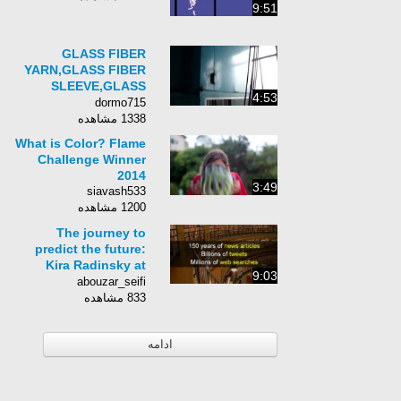
9:51
GLASS FIBER
YARN,GLASS FIBER
SLEEVE,GLASS
4:53
FIBER SLEEVE
dormo715
COATING MACHINE
1338 مشاهده
What is Color? Flame
Challenge Winner
2014
3:49
siavash533
1200 مشاهده
The journey to
predict the future:
Kira Radinsky at
9:03
TEDxHiriya
abouzar_seifi
833 مشاهده
ادامه